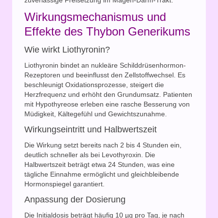
zuverlässige Freisetzung im Magen-Darm-Trakt.
Wirkungsmechanismus und
Effekte des Thybon Generikums
Wie wirkt Liothyronin?
Liothyronin bindet an nukleäre Schilddrüsenhormon-
Rezeptoren und beeinflusst den Zellstoffwechsel. Es
beschleunigt Oxidationsprozesse, steigert die
Herzfrequenz und erhöht den Grundumsatz. Patienten
mit Hypothyreose erleben eine rasche Besserung von
Müdigkeit, Kältegefühl und Gewichtszunahme.
Wirkungseintritt und Halbwertszeit
Die Wirkung setzt bereits nach 2 bis 4 Stunden ein,
deutlich schneller als bei Levothyroxin. Die
Halbwertszeit beträgt etwa 24 Stunden, was eine
tägliche Einnahme ermöglicht und gleichbleibende
Hormonspiegel garantiert.
Anpassung der Dosierung
Die Initialdosis beträgt häufig 10 µg pro Tag, je nach