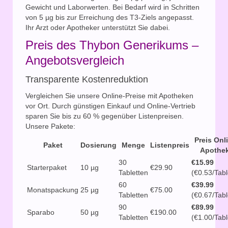
Gewicht und Laborwerten. Bei Bedarf wird in Schritten
von 5 µg bis zur Erreichung des T3-Ziels angepasst.
Ihr Arzt oder Apotheker unterstützt Sie dabei.
Preis des Thybon Generikums –
Angebotsvergleich
Transparente Kostenreduktion
Vergleichen Sie unsere Online-Preise mit Apotheken
vor Ort. Durch günstigen Einkauf und Online-Vertrieb
sparen Sie bis zu 60 % gegenüber Listenpreisen.
Unsere Pakete:
Preis Onl
Paket
Dosierung
Menge
Listenpreis
Apothe
30
€15.99
Starterpaket
10 µg
€29.90
Tabletten
(€0.53/Tabl
60
€39.99
Monatspackung
25 µg
€75.00
Tabletten
(€0.67/Tabl
90
€89.99
Sparabo
50 µg
€190.00
Tabletten
(€1.00/Tabl