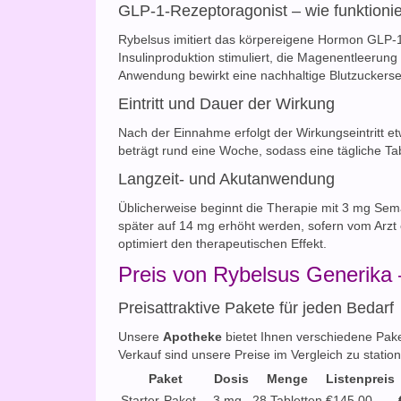
GLP-1-Rezeptoragonist – wie funktioni
Rybelsus imitiert das körpereigene Hormon GLP-1
Insulinproduktion stimuliert, die Magenentleerun
Anwendung bewirkt eine nachhaltige Blutzuckersen
Eintritt und Dauer der Wirkung
Nach der Einnahme erfolgt der Wirkungseintritt e
beträgt rund eine Woche, sodass eine tägliche Tab
Langzeit- und Akutanwendung
Üblicherweise beginnt die Therapie mit 3 mg Sema
später auf 14 mg erhöht werden, sofern vom Arz
optimiert den therapeutischen Effekt.
Preis von Rybelsus Generika 
Preisattraktive Pakete für jeden Bedarf
Unsere
Apotheke
bietet Ihnen verschiedene Pak
Verkauf sind unsere Preise im Vergleich zu stati
Paket
Dosis
Menge
Listenpreis
Starter-Paket
3 mg
28 Tabletten
€145.00