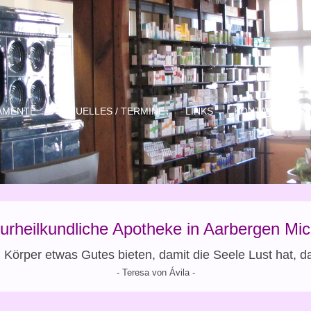
AMENTE
AKTUELLES / TERMINE
LINKS
KONTAKT
I
turheilkundliche Apotheke in Aarbergen Mi
 Körper etwas Gutes bieten, damit die Seele Lust hat, d
- Teresa von Ávila -