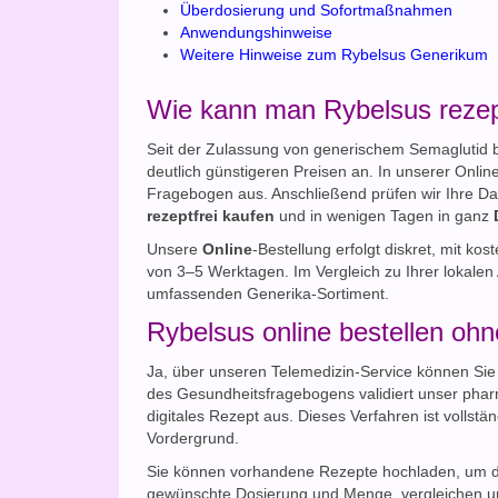
Überdosierung und Sofortmaßnahmen
Anwendungshinweise
Weitere Hinweise zum Rybelsus Generikum
Wie kann man Rybelsus rezept
Seit der Zulassung von generischem Semaglutid b
deutlich günstigeren Preisen an. In unserer Onlin
Fragebogen aus. Anschließend prüfen wir Ihre Da
rezeptfrei
kaufen
und in wenigen Tagen in ganz
Unsere
Online
-Bestellung erfolgt diskret, mit k
von 3–5 Werktagen. Im Vergleich zu Ihrer lokalen 
umfassenden Generika-Sortiment.
Rybelsus online bestellen oh
Ja, über unseren Telemedizin-Service können Si
des Gesundheitsfragebogens validiert unser phar
digitales Rezept aus. Dieses Verfahren ist vollstä
Vordergrund.
Sie können vorhandene Rezepte hochladen, um di
gewünschte Dosierung und Menge, vergleichen 