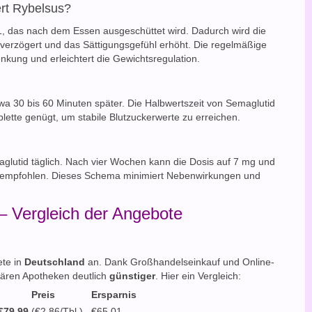
ert Rybelsus?
, das nach dem Essen ausgeschüttet wird. Dadurch wird die
g verzögert und das Sättigungsgefühl erhöht. Die regelmäßige
kung und erleichtert die Gewichtsregulation.
twa 30 bis 60 Minuten später. Die Halbwertszeit von Semaglutid
lette genügt, um stabile Blutzuckerwerte zu erreichen.
glutid täglich. Nach vier Wochen kann die Dosis auf 7 mg und
t empfohlen. Dieses Schema minimiert Nebenwirkungen und
– Vergleich der Angebote
ete in
Deutschland
an. Dank Großhandelseinkauf und Online-
onären Apotheken deutlich
günstiger
. Hier ein Vergleich:
Preis
Ersparnis
€79.99
(€2.86/Tbl.)
€65.01