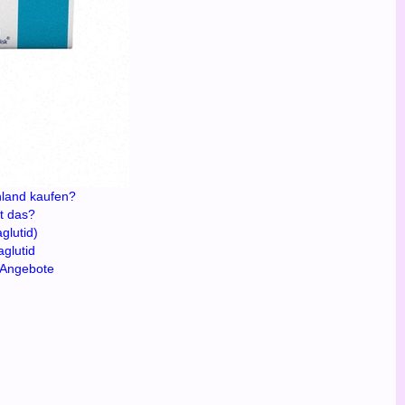
hland kaufen?
t das?
glutid)
glutid
r Angebote