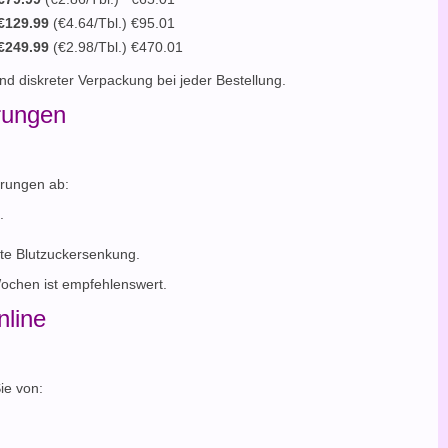
€129.99
(€4.64/Tbl.)
€95.01
€249.99
(€2.98/Tbl.)
€470.01
d diskreter Verpackung bei jeder Bestellung.
rungen
erungen ab:
.
gte Blutzuckersenkung.
Wochen ist empfehlenswert.
nline
Sie von: