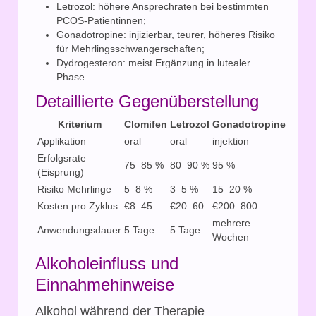
Letrozol: höhere Ansprechraten bei bestimmten
PCOS-Patientinnen;
Gonadotropine: injizierbar, teurer, höheres Risiko
für Mehrlingsschwangerschaften;
Dydrogesteron: meist Ergänzung in lutealer
Phase.
Detaillierte Gegenüberstellung
Kriterium
Clomifen
Letrozol
Gonadotropine
Applikation
oral
oral
injektion
Erfolgsrate
75–85 %
80–90 %
95 %
(Eisprung)
Risiko Mehrlinge
5–8 %
3–5 %
15–20 %
Kosten pro Zyklus
€8–45
€20–60
€200–800
mehrere
Anwendungsdauer
5 Tage
5 Tage
Wochen
Alkoholeinfluss und
Einnahmehinweise
Alkohol während der Therapie