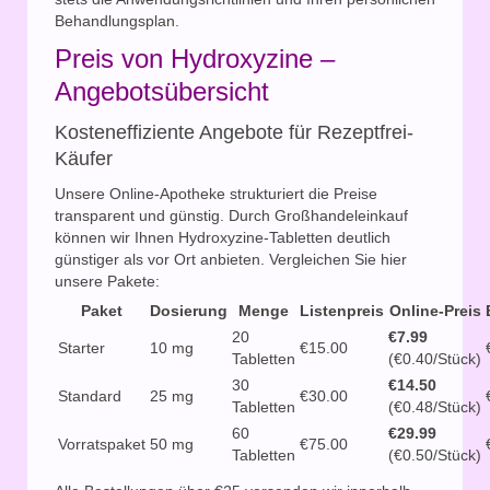
Behandlungsplan.
Preis von Hydroxyzine –
Angebotsübersicht
Kosteneffiziente Angebote für Rezeptfrei-
Käufer
Unsere Online-Apotheke strukturiert die Preise
transparent und günstig. Durch Großhandeleinkauf
können wir Ihnen Hydroxyzine-Tabletten deutlich
günstiger als vor Ort anbieten. Vergleichen Sie hier
unsere Pakete:
Paket
Dosierung
Menge
Listenpreis
Online-Preis
20
€7.99
Starter
10 mg
€15.00
Tabletten
(€0.40/Stück)
30
€14.50
Standard
25 mg
€30.00
Tabletten
(€0.48/Stück)
60
€29.99
Vorratspaket
50 mg
€75.00
Tabletten
(€0.50/Stück)