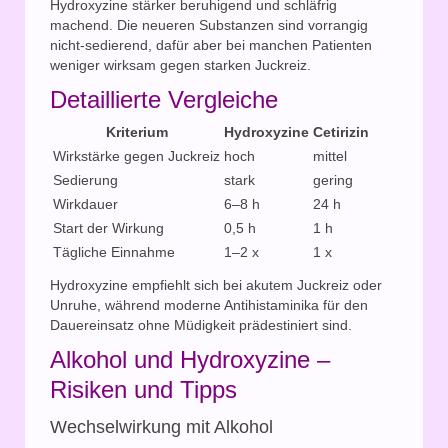
Hydroxyzine stärker beruhigend und schläfrig
machend. Die neueren Substanzen sind vorrangig
nicht-sedierend, dafür aber bei manchen Patienten
weniger wirksam gegen starken Juckreiz.
Detaillierte Vergleiche
Kriterium
Hydroxyzine
Cetirizin
Wirkstärke gegen Juckreiz
hoch
mittel
Sedierung
stark
gering
Wirkdauer
6–8 h
24 h
Start der Wirkung
0,5 h
1 h
Tägliche Einnahme
1–2 x
1 x
Hydroxyzine empfiehlt sich bei akutem Juckreiz oder
Unruhe, während moderne Antihistaminika für den
Dauereinsatz ohne Müdigkeit prädestiniert sind.
Alkohol und Hydroxyzine –
Risiken und Tipps
Wechselwirkung mit Alkohol