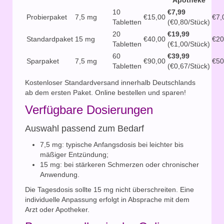
Apotheke
10
€7,99
Probierpaket
7,5 mg
€15,00
€7,
Tabletten
(€0,80/Stück)
20
€19,99
Standardpaket
15 mg
€40,00
€20
Tabletten
(€1,00/Stück)
60
€39,99
Sparpaket
7,5 mg
€90,00
€50
Tabletten
(€0,67/Stück)
Kostenloser Standardversand innerhalb Deutschlands
ab dem ersten Paket. Online bestellen und sparen!
Verfügbare Dosierungen
Auswahl passend zum Bedarf
7,5 mg: typische Anfangsdosis bei leichter bis
mäßiger Entzündung;
15 mg: bei stärkeren Schmerzen oder chronischer
Anwendung.
Die Tagesdosis sollte 15 mg nicht überschreiten. Eine
individuelle Anpassung erfolgt in Absprache mit dem
Arzt oder Apotheker.