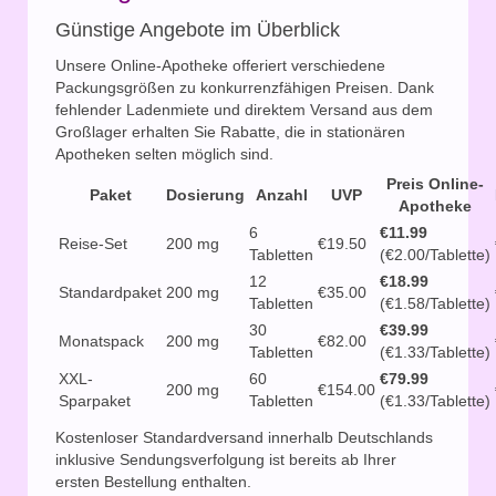
Günstige Angebote im Überblick
Unsere Online-Apotheke offeriert verschiedene
Packungsgrößen zu konkurrenzfähigen Preisen. Dank
fehlender Ladenmiete und direktem Versand aus dem
Großlager erhalten Sie Rabatte, die in stationären
Apotheken selten möglich sind.
Preis Online-
Paket
Dosierung
Anzahl
UVP
Apotheke
6
€11.99
Reise-Set
200 mg
€19.50
Tabletten
(€2.00/Tablette)
12
€18.99
Standardpaket
200 mg
€35.00
Tabletten
(€1.58/Tablette)
30
€39.99
Monatspack
200 mg
€82.00
Tabletten
(€1.33/Tablette)
XXL-
60
€79.99
200 mg
€154.00
Sparpaket
Tabletten
(€1.33/Tablette)
Kostenloser Standardversand innerhalb Deutschlands
inklusive Sendungsverfolgung ist bereits ab Ihrer
ersten Bestellung enthalten.