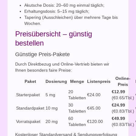
Akutsche Dosis: 20–60 mg einmal täglich;
Erhaltungsdosis: 5–15 mg täglich;
Tapering (Ausschleichen) über mehrere Tage bis
Wochen.
Preisübersicht – günstig
bestellen
Günstige Preis-Pakete
Durch Direktbezug und Online-Vertrieb bieten wir
Ihnen besonders faire Preise:
Online-
Paket
Dosierung
Menge
Listenpreis
Preis
20
€12.99
Starterpaket
5 mg
€24.00
Tabletten
(€0.65/Tbl.)
30
€24.99
Standardpaket
10 mg
€45.00
Tabletten
(€0.83/Tbl.)
60
€49.99
Vorratspaket
20 mg
€120.00
Tabletten
(€0.83/Tbl.)
Kostenloser Standardversand & Sendungsverfolgung