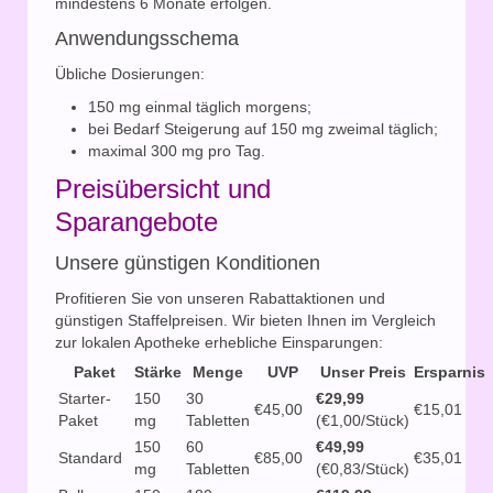
mindestens 6 Monate erfolgen.
Anwendungsschema
Übliche Dosierungen:
150 mg einmal täglich morgens;
bei Bedarf Steigerung auf 150 mg zweimal täglich;
maximal 300 mg pro Tag.
Preisübersicht und
Sparangebote
Unsere günstigen Konditionen
Profitieren Sie von unseren Rabattaktionen und
günstigen Staffelpreisen. Wir bieten Ihnen im Vergleich
zur lokalen Apotheke erhebliche Einsparungen:
Paket
Stärke
Menge
UVP
Unser Preis
Ersparnis
Starter-
150
30
€29,99
€45,00
€15,01
Paket
mg
Tabletten
(€1,00/Stück)
150
60
€49,99
Standard
€85,00
€35,01
mg
Tabletten
(€0,83/Stück)