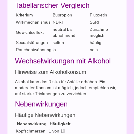
Tabellarischer Vergleich
Kriterium
Bupropion
Fluoxetin
Wirkmechanismus
NDRI
SSRI
neutral bis
Zunahme
Gewichtseffekt
abnehmend
möglich
Sexualstörungen
selten
häufig
Rauchentwöhnung
ja
nein
Wechselwirkungen mit Alkohol
Hinweise zum Alkoholkonsum
Alkohol kann das Risiko für Anfälle erhöhen. Ein
moderater Konsum ist möglich, jedoch empfehlen wir,
auf starke Trinkmengen zu verzichten.
Nebenwirkungen
Häufige Nebenwirkungen
Nebenwirkung
Häufigkeit
Kopfschmerzen
1 von 10